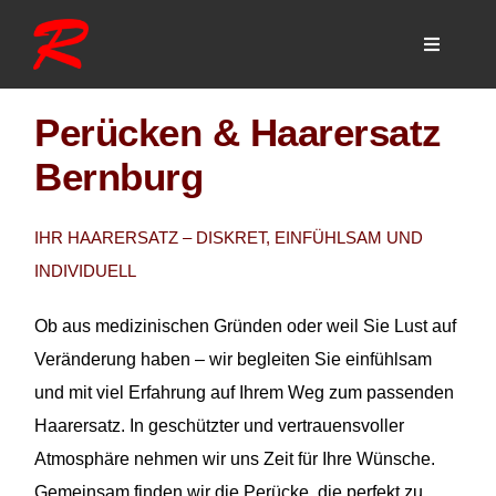
Skip
to
Toggle
Navigati
content
Home
Perücken & Haarersatz
Geschichte
Bernburg
Team
IHR HAARERSATZ – DISKRET, EINFÜHLSAM UND
Dienstleistung
INDIVIDUELL
Preise
Ob aus medizinischen Gründen oder weil Sie Lust auf
Veränderung haben – wir begleiten Sie einfühlsam
Jobs
und mit viel Erfahrung auf Ihrem Weg zum passenden
Haarersatz. In geschützter und vertrauensvoller
Kontakt
Atmosphäre nehmen wir uns Zeit für Ihre Wünsche.
Gemeinsam finden wir die Perücke, die perfekt zu